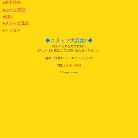
●新着情報
●ルール/料金
●BBS
●メルマガ登録
●アクセス
◆スタッフ大募集!!◆
明るく元気な方大歓迎！
詳しくはお電話にてお問い合わせください。
盛岡市大通1-10-13 キリハラビル3F
TEL:
019-601-9026
©Super looper